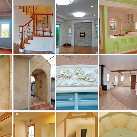
イル
北欧スタイル
カントリースタイル
カントリースタイ
ナル風
アイアンと相性◎
モダンスタイル
ポップな色合い
風外壁
フランス田舎風外壁
窓枠造形
内装漆喰仕上げ