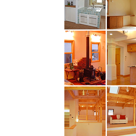
内装漆喰仕上げ
木とドライウ
カントリースタイル
柱もドライウ