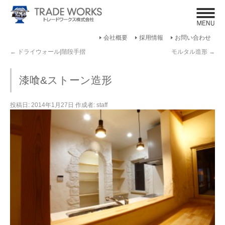
Click​
会社概要
採用情報
お問い合わせ
←
ドライウォール|階段手摺
モルタル造形
→
漆喰&ストーン造形
投稿日:
2014年1月27日
作成者:
staff