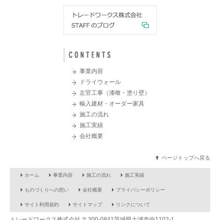
事業内容
ドライウォール
左官工事（漆喰・塗り壁）
輸入建材・オーダー家具
施工の流れ
施工実績
会社概要
ページトップへ戻る
ホーム
事業内容
施工の流れ
施工実績
ものづくりへの想い
会社概要
プライバシーポリシー
サイト利用規約
サイトマップ
リンクについて
トレードワークス株式会社 〒
300-0841
茨城県土浦市
中1102-1